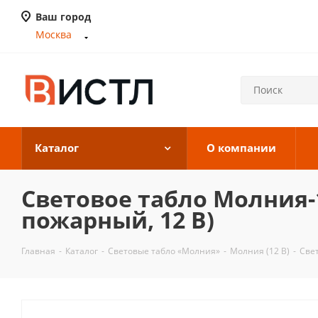
Ваш город
Москва
Каталог
О компании
Световое табло Молния-
пожарный, 12 В)
Главная
-
Каталог
-
Световые табло «Молния»
-
Молния (12 В)
-
Све