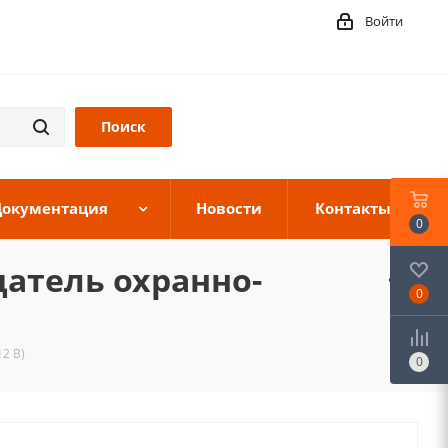
Войти
Документация
Новости
Контакты
0
щатель охранно-
0
2 В)
0