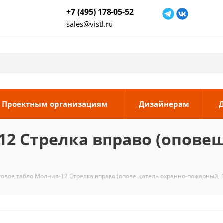
+7 (495) 178-05-52
sales@vistl.ru
Проектным организациям
Дизайнерам
12 Стрелка вправо (опове
товое табло Молния-12 Стрелка вправо (оповещатель охранно-пожарный, 1