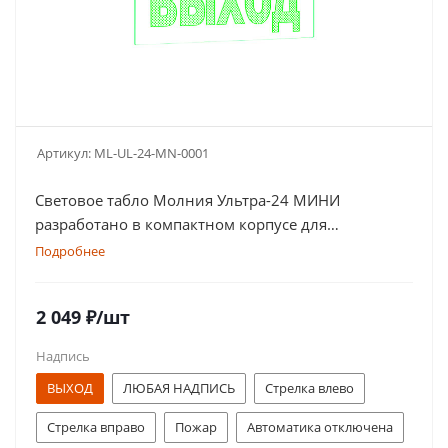
Артикул:
ML-UL-24-MN-0001
Световое табло Молния Ультра-24 МИНИ
разработано в компактном корпусе для
современных интерьеров
Подробнее
2 049
₽
/шт
Надпись
ВЫХОД
ЛЮБАЯ НАДПИСЬ
Стрелка влево
Стрелка вправо
Пожар
Автоматика отключена