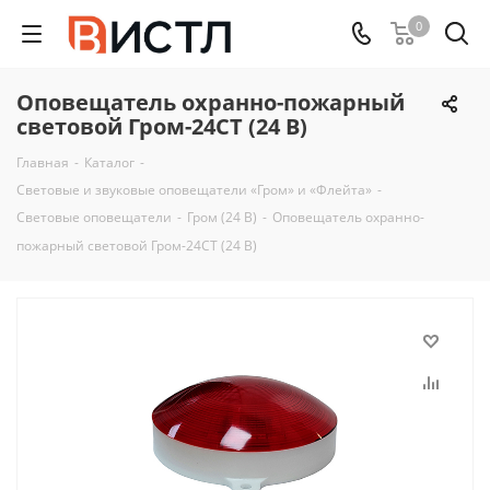
0
Оповещатель охранно-пожарный
световой Гром-24СТ (24 В)
Главная
-
Каталог
-
Световые и звуковые оповещатели «Гром» и «Флейта»
-
Световые оповещатели
-
Гром (24 В)
-
Оповещатель охранно-
пожарный световой Гром-24СТ (24 В)