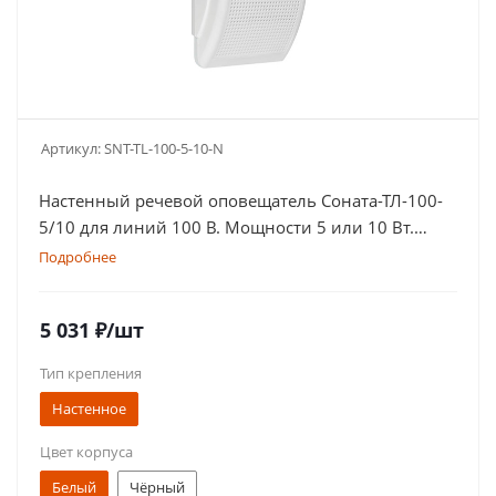
Артикул:
SNT-TL-100-5-10-N
Настенный речевой оповещатель Соната-ТЛ-100-
5/10 для линий 100 В. Мощности 5 или 10 Вт.
Компактный корпус в белом или черном цвете
Подробнее
5 031
₽
/шт
Тип крепления
Настенное
Цвет корпуса
Белый
Чёрный